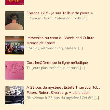
c
Épisode 17 // « Je suis Tailleur de pierre. »
h
Prénom : Lilian Profession : Tailleur
[…]
e
r
Immersion au cœur du Week-end Culture
:
Manga de Tarare
Cosplay, rétro-gaming, ateliers,
[…]
Caroline&Dede sur la ligne mélodique
Toujours plus mélodique et aussi
[…]
A 23 pas du mystère : Estelle Tharreau, Toby
Peters, Robert Silverberg, Arsène Lupin
Bienvenue à 23 pas du mystère ! Cet été
[…]