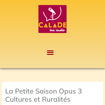
Aller
A
au
r
contenu
c
h
i
v
e
s
La Petite Saison Opus 3
Cultures et Ruralités