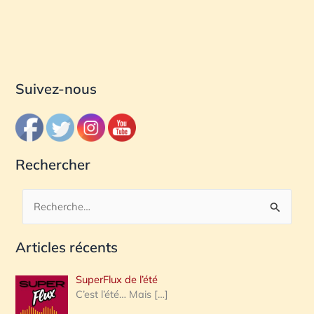
Suivez-nous
Rechercher
R
e
Articles récents
c
h
SuperFlux de l’été
e
C’est l’été… Mais
[…]
r