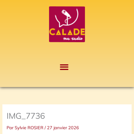
Aller
A
au
r
contenu
c
h
i
v
e
s
IMG_7736
Par
Sylvie ROSIER
/
27 janvier 2026