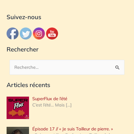
Suivez-nous
Rechercher
R
e
Articles récents
c
h
SuperFlux de l’été
e
C’est l’été… Mais
[…]
r
c
Épisode 17 // « Je suis Tailleur de pierre. »
h