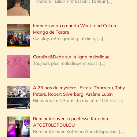
Prénom : Lilian Profession : Tailleur
[…]
e
r
Immersion au cœur du Week-end Culture
:
Manga de Tarare
Cosplay, rétro-gaming, ateliers,
[…]
Caroline&Dede sur la ligne mélodique
Toujours plus mélodique et aussi
[…]
A 23 pas du mystère : Estelle Tharreau, Toby
Peters, Robert Silverberg, Arsène Lupin
Bienvenue à 23 pas du mystère ! Cet été
[…]
Rencontre avec la poétesse Katerina
APOSTOLOPOULOU
Rencontre avec Katerina Apostolopoulou,
[…]