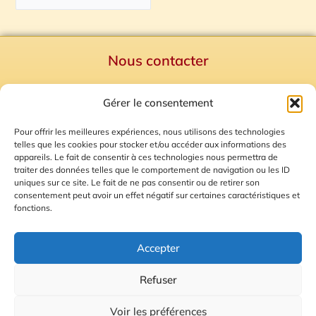
Nous contacter
Politique de confidentialité
Gérer le consentement
Mentions Légales
Plan du site
Pour offrir les meilleures expériences, nous utilisons des technologies
telles que les cookies pour stocker et/ou accéder aux informations des
Gestion des Cookies
appareils. Le fait de consentir à ces technologies nous permettra de
traiter des données telles que le comportement de navigation ou les ID
uniques sur ce site. Le fait de ne pas consentir ou de retirer son
consentement peut avoir un effet négatif sur certaines caractéristiques et
fonctions.
Accepter
Refuser
© 2026 Radio Calade
Voir les préférences