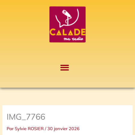
Aller
A
au
r
contenu
c
h
i
v
e
s
IMG_7766
Par
Sylvie ROSIER
/
30 janvier 2026