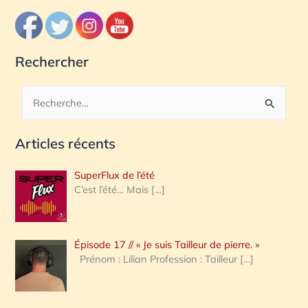
Rechercher
R
e
Articles récents
c
h
SuperFlux de l’été
e
C’est l’été… Mais
[…]
r
c
Épisode 17 // « Je suis Tailleur de pierre. »
h
Prénom : Lilian Profession : Tailleur
[…]
e
r