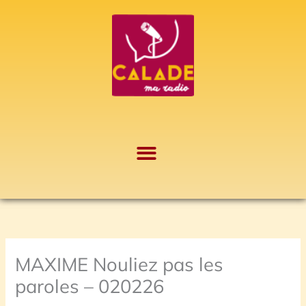
Aller
A
au
r
contenu
c
h
i
v
e
s
MAXIME Nouliez pas les
paroles – 020226