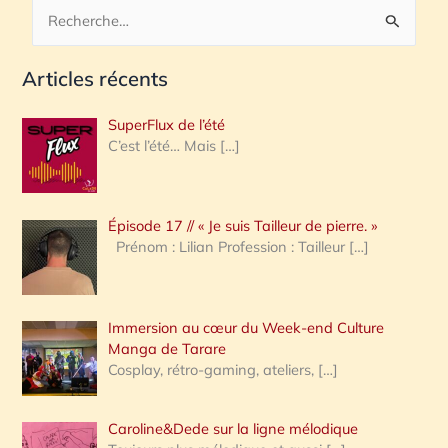
R
e
Articles récents
c
h
SuperFlux de l’été
e
C’est l’été… Mais
[…]
r
c
Épisode 17 // « Je suis Tailleur de pierre. »
h
Prénom : Lilian Profession : Tailleur
[…]
e
r
Immersion au cœur du Week-end Culture
:
Manga de Tarare
Cosplay, rétro-gaming, ateliers,
[…]
Caroline&Dede sur la ligne mélodique