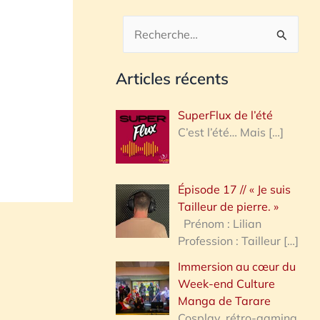
R
e
Articles récents
c
h
SuperFlux de l’été
e
C’est l’été… Mais
[…]
r
c
Épisode 17 // « Je suis
h
Tailleur de pierre. »
e
Prénom : Lilian
Profession : Tailleur
[…]
r
Immersion au cœur du
Week-end Culture
:
Manga de Tarare
Cosplay, rétro-gaming,