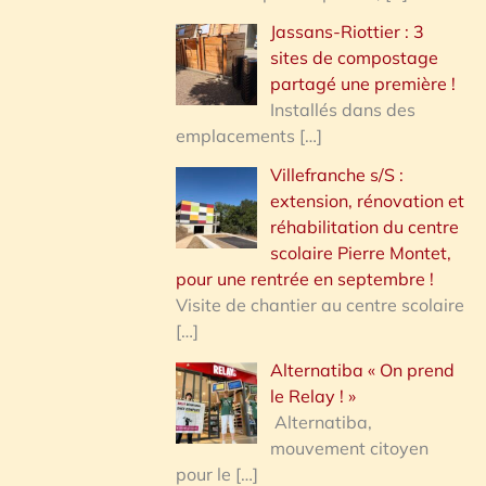
Jassans-Riottier : 3
sites de compostage
partagé une première !
Installés dans des
emplacements
[…]
Villefranche s/S :
extension, rénovation et
réhabilitation du centre
scolaire Pierre Montet,
pour une rentrée en septembre !
Visite de chantier au centre scolaire
[…]
Alternatiba « On prend
le Relay ! »
Alternatiba,
mouvement citoyen
pour le
[…]