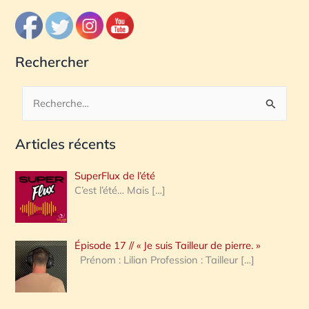
Rechercher
R
e
Articles récents
c
h
SuperFlux de l’été
e
C’est l’été… Mais
[…]
r
c
Épisode 17 // « Je suis Tailleur de pierre. »
h
Prénom : Lilian Profession : Tailleur
[…]
e
r