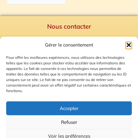
Nous contacter
Politique de confidentialité
Gérer le consentement
Mentions Légales
Plan du site
Pour offrir les meilleures expériences, nous utilisons des technologies
telles que les cookies pour stocker et/ou accéder aux informations des
Gestion des Cookies
appareils. Le fait de consentir à ces technologies nous permettra de
traiter des données telles que le comportement de navigation ou les ID
uniques sur ce site. Le fait de ne pas consentir ou de retirer son
consentement peut avoir un effet négatif sur certaines caractéristiques et
fonctions.
Accepter
Refuser
© 2026 Radio Calade
Voir les préférences