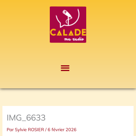
Aller
A
au
r
contenu
c
h
i
v
e
s
IMG_6633
Par
Sylvie ROSIER
/
6 février 2026