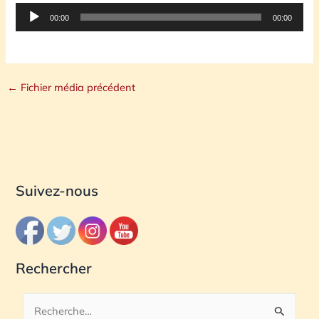
Lecteur
00:00
00:00
audio
←
Fichier média précédent
Suivez-nous
Rechercher
R