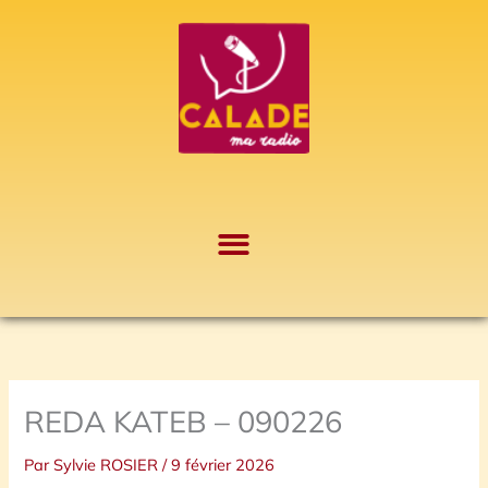
Aller
A
au
r
contenu
c
h
i
v
e
s
REDA KATEB – 090226
Par
Sylvie ROSIER
/
9 février 2026