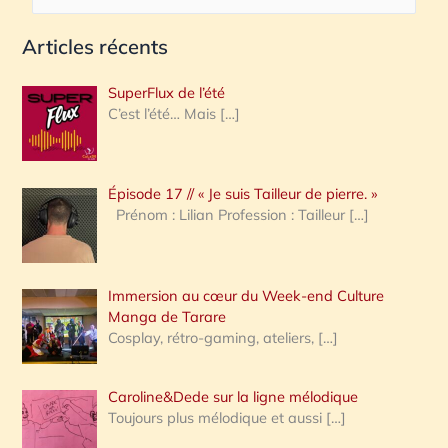
e
Articles récents
c
h
SuperFlux de l’été
e
C’est l’été… Mais
[…]
r
c
Épisode 17 // « Je suis Tailleur de pierre. »
h
Prénom : Lilian Profession : Tailleur
[…]
e
r
Immersion au cœur du Week-end Culture
:
Manga de Tarare
Cosplay, rétro-gaming, ateliers,
[…]
Caroline&Dede sur la ligne mélodique
Toujours plus mélodique et aussi
[…]