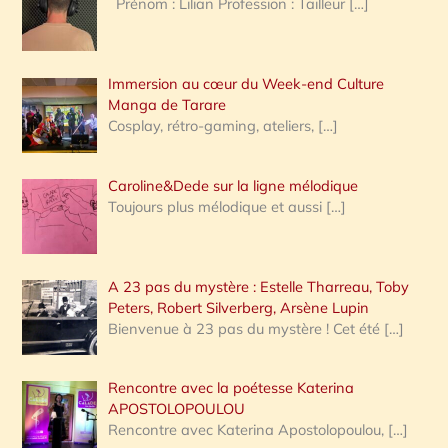
Prénom : Lilian Profession : Tailleur
[…]
e
r
Immersion au cœur du Week-end Culture
:
Manga de Tarare
Cosplay, rétro-gaming, ateliers,
[…]
Caroline&Dede sur la ligne mélodique
Toujours plus mélodique et aussi
[…]
A 23 pas du mystère : Estelle Tharreau, Toby
Peters, Robert Silverberg, Arsène Lupin
Bienvenue à 23 pas du mystère ! Cet été
[…]
Rencontre avec la poétesse Katerina
APOSTOLOPOULOU
Rencontre avec Katerina Apostolopoulou,
[…]