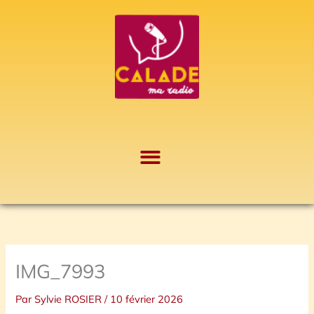
Aller
A
au
r
contenu
c
h
i
v
e
s
IMG_7993
Par
Sylvie ROSIER
/
10 février 2026