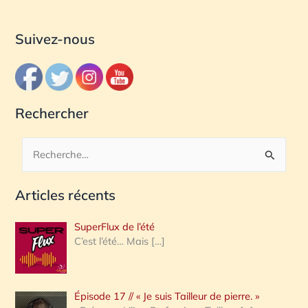
Suivez-nous
Rechercher
R
e
Articles récents
c
h
SuperFlux de l’été
e
C’est l’été… Mais
[…]
r
c
Épisode 17 // « Je suis Tailleur de pierre. »
h