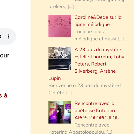
ateliers,
[…]
Caroline&Dede sur la
ligne mélodique
Toujours plus
mélodique et aussi
[…]
A 23 pas du mystère :
pour
Estelle Tharreau, Toby
Peters, Robert
Silverberg, Arsène
Lupin
Bienvenue à 23 pas du mystère !
Cet été
[…]
s à
Rencontre avec la
poétesse Katerina
APOSTOLOPOULOU
Rencontre avec
Katerina Apostolopoulou,
[…]