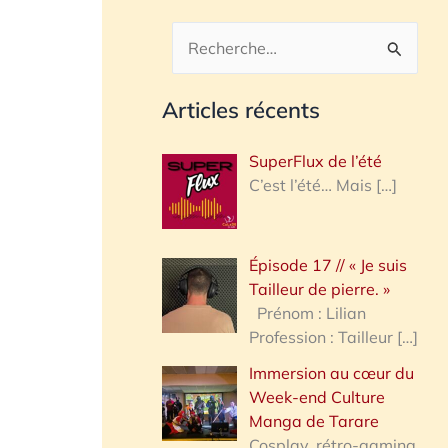
R
e
Articles récents
c
h
SuperFlux de l’été
e
C’est l’été… Mais
[…]
r
c
Épisode 17 // « Je suis
h
Tailleur de pierre. »
e
Prénom : Lilian
Profession : Tailleur
[…]
r
Immersion au cœur du
Week-end Culture
:
Manga de Tarare
Cosplay, rétro-gaming,