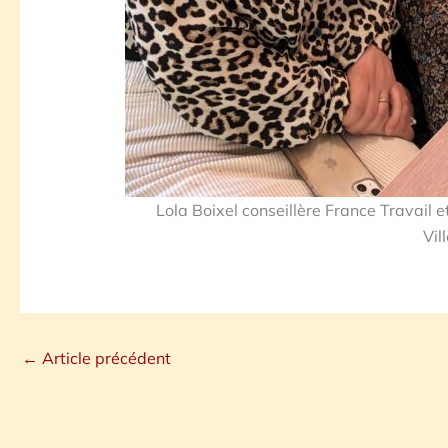
Lola Boixel conseillère France Travail
Vil
←
Article précédent