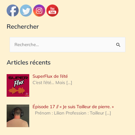
Rechercher
R
e
Articles récents
c
h
SuperFlux de l’été
e
C’est l’été… Mais
[…]
r
c
Épisode 17 // « Je suis Tailleur de pierre. »
h
Prénom : Lilian Profession : Tailleur
[…]
e
r