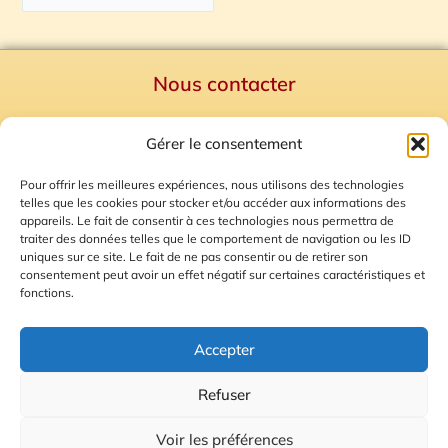
Nous contacter
Politique de confidentialité
Gérer le consentement
Mentions Légales
Plan du site
Pour offrir les meilleures expériences, nous utilisons des technologies
telles que les cookies pour stocker et/ou accéder aux informations des
Gestion des Cookies
appareils. Le fait de consentir à ces technologies nous permettra de
traiter des données telles que le comportement de navigation ou les ID
uniques sur ce site. Le fait de ne pas consentir ou de retirer son
consentement peut avoir un effet négatif sur certaines caractéristiques et
fonctions.
Accepter
Refuser
© 2026 Radio Calade
Voir les préférences