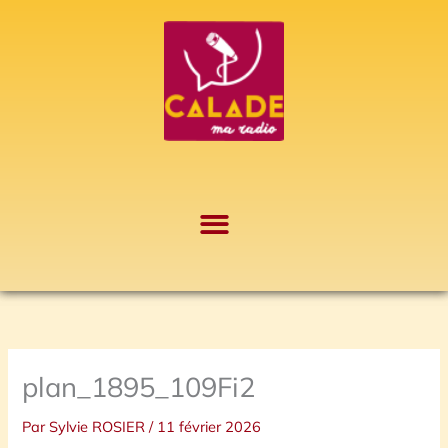
Aller
A
au
r
contenu
c
h
i
v
e
s
plan_1895_109Fi2
Par
Sylvie ROSIER
/
11 février 2026