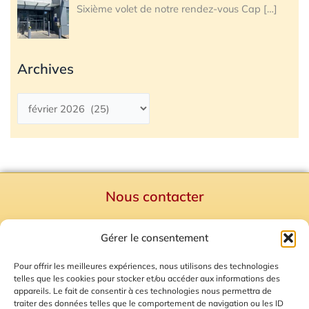
Sixième volet de notre rendez-vous Cap
[…]
Archives
Nous contacter
Politique de confidentialité
Gérer le consentement
Mentions Légales
Plan du site
Pour offrir les meilleures expériences, nous utilisons des technologies
telles que les cookies pour stocker et/ou accéder aux informations des
Gestion des Cookies
appareils. Le fait de consentir à ces technologies nous permettra de
traiter des données telles que le comportement de navigation ou les ID