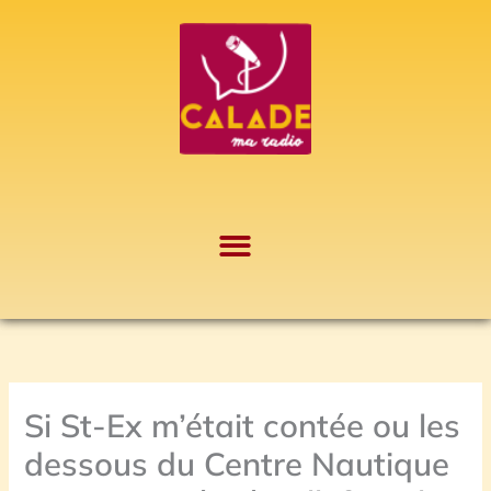
Aller
A
au
r
contenu
c
h
i
v
e
s
Si St-Ex m’était contée ou les
dessous du Centre Nautique