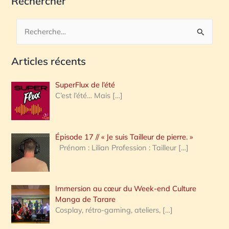
Rechercher
R
e
Articles récents
c
h
SuperFlux de l’été
e
C’est l’été… Mais
[…]
r
c
Épisode 17 // « Je suis Tailleur de pierre. »
h
Prénom : Lilian Profession : Tailleur
[…]
e
r
Immersion au cœur du Week-end Culture
:
Manga de Tarare
Cosplay, rétro-gaming, ateliers,
[…]