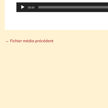
Lecteur
00:00
audio
←
Fichier média précédent