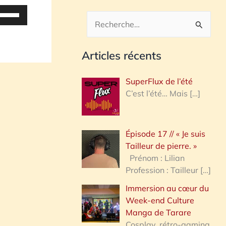
tilisez
es
R
lèches
e
aut/bas
Articles récents
c
our
h
ugmenter
SuperFlux de l’été
u
e
C’est l’été… Mais
[…]
iminuer
r
c
olume.
Épisode 17 // « Je suis
h
Tailleur de pierre. »
e
Prénom : Lilian
Profession : Tailleur
[…]
r
Immersion au cœur du
Week-end Culture
:
Manga de Tarare
Cosplay, rétro-gaming,