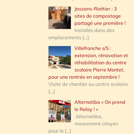
Jassans-Riottier : 3
sites de compostage
partagé une première !
Installés dans des
emplacements
[…]
Villefranche s/S :
extension, rénovation et
réhabilitation du centre
scolaire Pierre Montet,
pour une rentrée en septembre !
Visite de chantier au centre scolaire
[…]
Alternatiba « On prend
le Relay ! »
Alternatiba,
mouvement citoyen
pour le
[…]