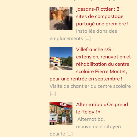
Jassans-Riottier : 3
sites de compostage
partagé une première !
Installés dans des
emplacements
[…]
Villefranche s/S :
extension, rénovation et
réhabilitation du centre
scolaire Pierre Montet,
pour une rentrée en septembre !
Visite de chantier au centre scolaire
[…]
Alternatiba « On prend
le Relay ! »
Alternatiba,
mouvement citoyen
pour le
[…]