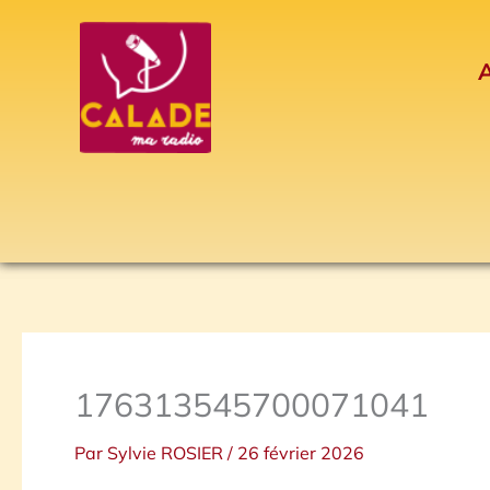
Aller
au
A
contenu
176313545700071041
Par
Sylvie ROSIER
/
26 février 2026