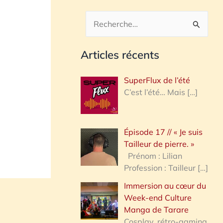
R
e
Articles récents
c
h
SuperFlux de l’été
e
C’est l’été… Mais
[…]
r
c
Épisode 17 // « Je suis
h
Tailleur de pierre. »
e
Prénom : Lilian
Profession : Tailleur
[…]
r
Immersion au cœur du
Week-end Culture
:
Manga de Tarare
Cosplay, rétro-gaming,