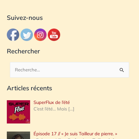
Suivez-nous
Rechercher
R
e
Articles récents
c
h
SuperFlux de l’été
e
C’est l’été… Mais
[…]
r
c
Épisode 17 // « Je suis Tailleur de pierre. »
h