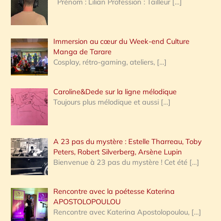
Prénom : Lilian Profession : Tailleur
[…]
e
r
Immersion au cœur du Week-end Culture
:
Manga de Tarare
Cosplay, rétro-gaming, ateliers,
[…]
Caroline&Dede sur la ligne mélodique
Toujours plus mélodique et aussi
[…]
A 23 pas du mystère : Estelle Tharreau, Toby
Peters, Robert Silverberg, Arsène Lupin
Bienvenue à 23 pas du mystère ! Cet été
[…]
Rencontre avec la poétesse Katerina
APOSTOLOPOULOU
Rencontre avec Katerina Apostolopoulou,
[…]