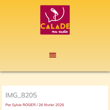
Aller
A
au
r
contenu
c
h
i
v
e
s
IMG_8205
Par
Sylvie ROSIER
/
26 février 2026