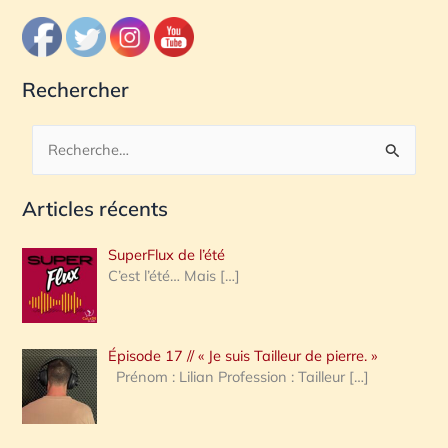
Rechercher
R
e
Articles récents
c
h
SuperFlux de l’été
e
C’est l’été… Mais
[…]
r
c
Épisode 17 // « Je suis Tailleur de pierre. »
h
Prénom : Lilian Profession : Tailleur
[…]
e
r