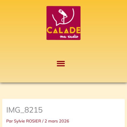
Aller
A
au
r
contenu
c
h
i
v
e
s
IMG_8215
Par
Sylvie ROSIER
/
2 mars 2026