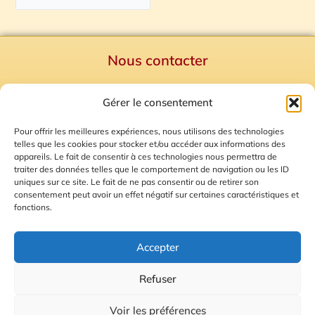
Nous contacter
Politique de confidentialité
Gérer le consentement
Mentions Légales
Plan du site
Pour offrir les meilleures expériences, nous utilisons des technologies
telles que les cookies pour stocker et/ou accéder aux informations des
Gestion des Cookies
appareils. Le fait de consentir à ces technologies nous permettra de
traiter des données telles que le comportement de navigation ou les ID
uniques sur ce site. Le fait de ne pas consentir ou de retirer son
consentement peut avoir un effet négatif sur certaines caractéristiques et
fonctions.
Accepter
Refuser
© 2026 Radio Calade
Voir les préférences