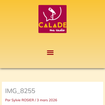
Aller
A
au
r
contenu
c
h
i
v
e
s
IMG_8255
Par
Sylvie ROSIER
/
3 mars 2026