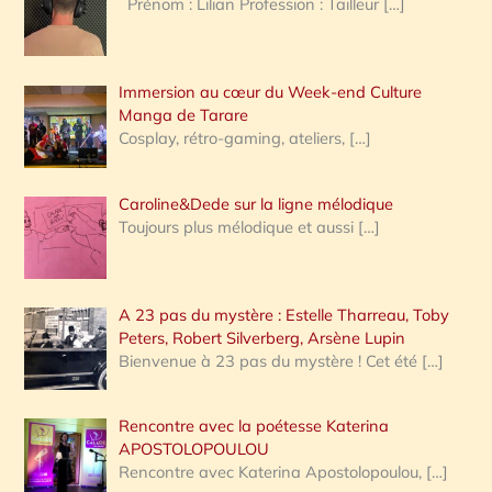
Prénom : Lilian Profession : Tailleur
[…]
e
r
Immersion au cœur du Week-end Culture
:
Manga de Tarare
Cosplay, rétro-gaming, ateliers,
[…]
Caroline&Dede sur la ligne mélodique
Toujours plus mélodique et aussi
[…]
A 23 pas du mystère : Estelle Tharreau, Toby
Peters, Robert Silverberg, Arsène Lupin
Bienvenue à 23 pas du mystère ! Cet été
[…]
Rencontre avec la poétesse Katerina
APOSTOLOPOULOU
Rencontre avec Katerina Apostolopoulou,
[…]