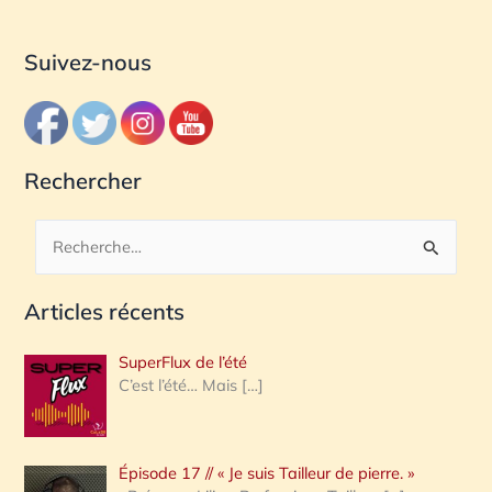
Suivez-nous
Rechercher
R
e
Articles récents
c
h
SuperFlux de l’été
e
C’est l’été… Mais
[…]
r
c
Épisode 17 // « Je suis Tailleur de pierre. »
h