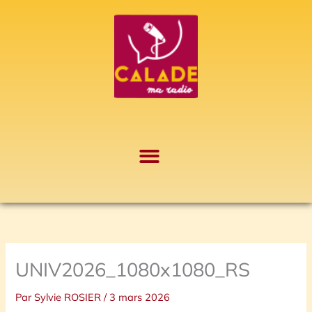
Aller
A
au
r
contenu
c
h
i
v
e
s
UNIV2026_1080x1080_RS
Par
Sylvie ROSIER
/
3 mars 2026