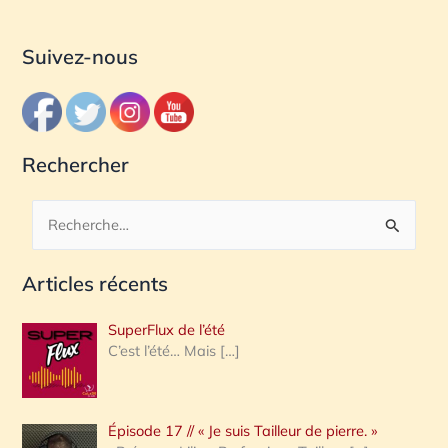
Suivez-nous
Rechercher
R
e
Articles récents
c
h
SuperFlux de l’été
e
C’est l’été… Mais
[…]
r
c
Épisode 17 // « Je suis Tailleur de pierre. »
h