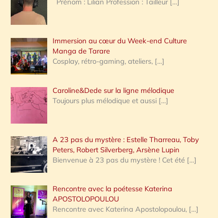
Prénom : Lilian Profession : Tailleur
[…]
e
r
Immersion au cœur du Week-end Culture
:
Manga de Tarare
Cosplay, rétro-gaming, ateliers,
[…]
Caroline&Dede sur la ligne mélodique
Toujours plus mélodique et aussi
[…]
A 23 pas du mystère : Estelle Tharreau, Toby
Peters, Robert Silverberg, Arsène Lupin
Bienvenue à 23 pas du mystère ! Cet été
[…]
Rencontre avec la poétesse Katerina
APOSTOLOPOULOU
Rencontre avec Katerina Apostolopoulou,
[…]