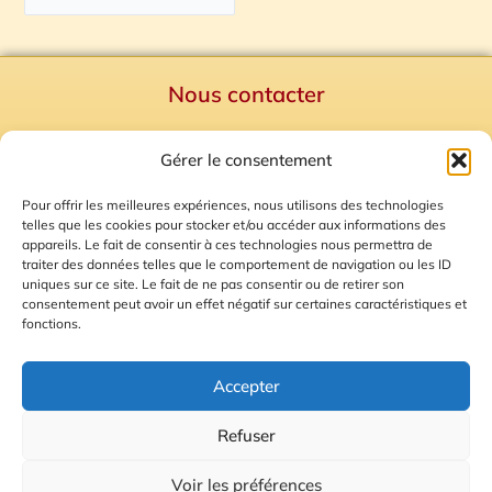
Nous contacter
Politique de confidentialité
Gérer le consentement
Mentions Légales
Plan du site
Pour offrir les meilleures expériences, nous utilisons des technologies
telles que les cookies pour stocker et/ou accéder aux informations des
Gestion des Cookies
appareils. Le fait de consentir à ces technologies nous permettra de
traiter des données telles que le comportement de navigation ou les ID
uniques sur ce site. Le fait de ne pas consentir ou de retirer son
consentement peut avoir un effet négatif sur certaines caractéristiques et
fonctions.
Accepter
Refuser
© 2026 Radio Calade
Voir les préférences