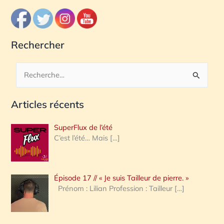
Rechercher
R
e
Articles récents
c
h
SuperFlux de l’été
e
C’est l’été… Mais
[…]
r
c
Épisode 17 // « Je suis Tailleur de pierre. »
h
Prénom : Lilian Profession : Tailleur
[…]
e
r