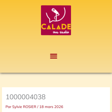
Aller
A
au
r
contenu
c
h
i
v
e
s
1000004038
Par
Sylvie ROSIER
/
18 mars 2026