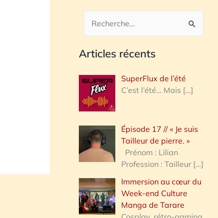
R
e
Articles récents
c
h
SuperFlux de l’été
e
C’est l’été… Mais
[…]
r
c
Épisode 17 // « Je suis
h
Tailleur de pierre. »
e
Prénom : Lilian
Profession : Tailleur
[…]
r
Immersion au cœur du
Week-end Culture
:
Manga de Tarare
Cosplay, rétro-gaming,