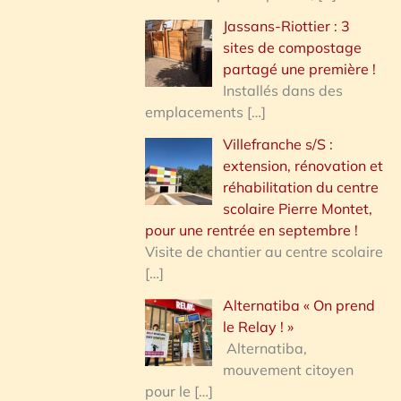
Jassans-Riottier : 3
sites de compostage
partagé une première !
Installés dans des
emplacements
[…]
Villefranche s/S :
extension, rénovation et
réhabilitation du centre
scolaire Pierre Montet,
pour une rentrée en septembre !
Visite de chantier au centre scolaire
[…]
Alternatiba « On prend
le Relay ! »
Alternatiba,
mouvement citoyen
pour le
[…]