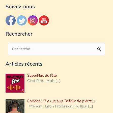
Suivez-nous
Rechercher
R
e
Articles récents
c
h
SuperFlux de l’été
e
C’est l’été… Mais
[…]
r
c
Épisode 17 // « Je suis Tailleur de pierre. »
h
Prénom : Lilian Profession : Tailleur
[…]
e