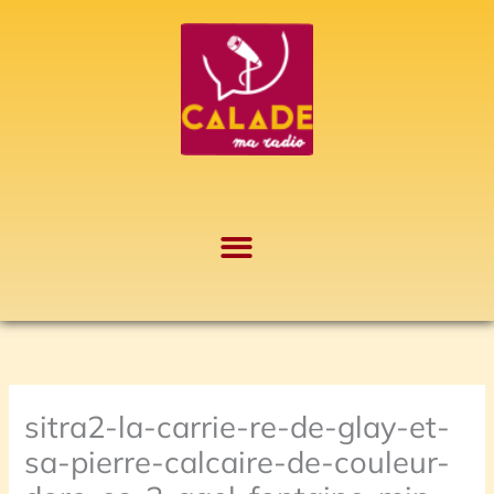
Aller
A
au
r
contenu
c
h
i
v
e
s
sitra2-la-carrie-re-de-glay-et-
sa-pierre-calcaire-de-couleur-