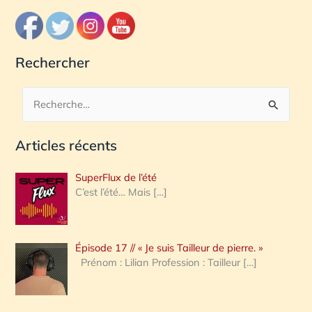
Rechercher
R
e
Articles récents
c
h
SuperFlux de l’été
e
C’est l’été… Mais
[…]
r
c
Épisode 17 // « Je suis Tailleur de pierre. »
h
Prénom : Lilian Profession : Tailleur
[…]
e
r