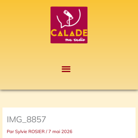
Aller
A
au
r
contenu
c
h
i
v
e
s
IMG_8857
Par
Sylvie ROSIER
/
7 mai 2026