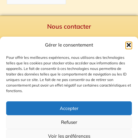
Nous contacter
Politique de confidentialité
Gérer le consentement
Mentions Légales
Plan du site
Pour offrir les meilleures expériences, nous utilisons des technologies
telles que les cookies pour stocker et/ou accéder aux informations des
Gestion des Cookies
appareils. Le fait de consentir à ces technologies nous permettra de
traiter des données telles que le comportement de navigation ou les ID
uniques sur ce site. Le fait de ne pas consentir ou de retirer son
consentement peut avoir un effet négatif sur certaines caractéristiques et
fonctions.
Accepter
Refuser
© 2026 Radio Calade
Voir les préférences