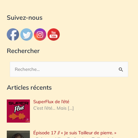
Suivez-nous
Rechercher
R
e
Articles récents
c
h
SuperFlux de l’été
e
C’est l’été… Mais
[…]
r
c
Épisode 17 // « Je suis Tailleur de pierre. »
h