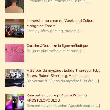
Prénom : Lilian Profession : Tailleur
[…]
e
r
Immersion au cœur du Week-end Culture
:
Manga de Tarare
Cosplay, rétro-gaming, ateliers,
[…]
Caroline&Dede sur la ligne mélodique
Toujours plus mélodique et aussi
[…]
A 23 pas du mystère : Estelle Tharreau, Toby
Peters, Robert Silverberg, Arsène Lupin
Bienvenue à 23 pas du mystère ! Cet été
[…]
Rencontre avec la poétesse Katerina
APOSTOLOPOULOU
Rencontre avec Katerina Apostolopoulou,
[…]