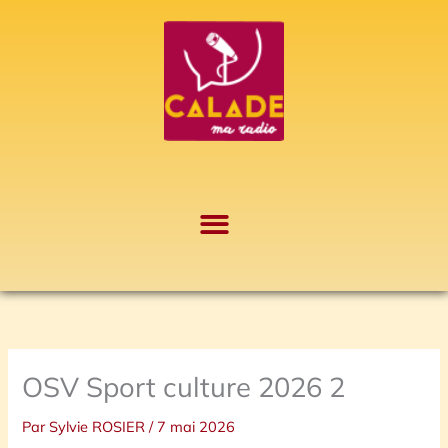
Aller
A
au
r
contenu
c
h
i
v
e
s
OSV Sport culture 2026 2
Par
Sylvie ROSIER
/
7 mai 2026