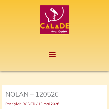
Aller
A
au
r
contenu
c
h
i
v
e
s
NOLAN – 120526
Par
Sylvie ROSIER
/
13 mai 2026