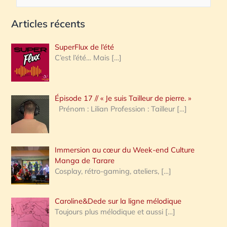
e
Articles récents
c
h
SuperFlux de l’été
e
C’est l’été… Mais
[…]
r
c
Épisode 17 // « Je suis Tailleur de pierre. »
h
Prénom : Lilian Profession : Tailleur
[…]
e
r
Immersion au cœur du Week-end Culture
:
Manga de Tarare
Cosplay, rétro-gaming, ateliers,
[…]
Caroline&Dede sur la ligne mélodique
Toujours plus mélodique et aussi
[…]