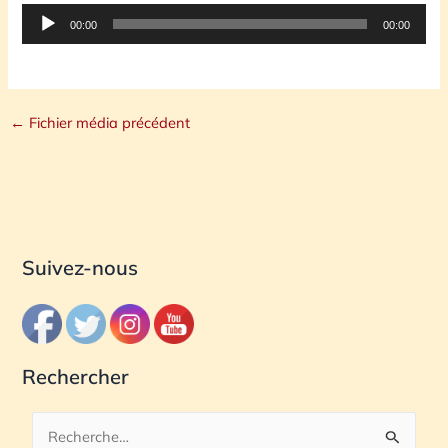
Lecteur
00:00
00:00
audio
←
Fichier média précédent
Suivez-nous
Rechercher
R