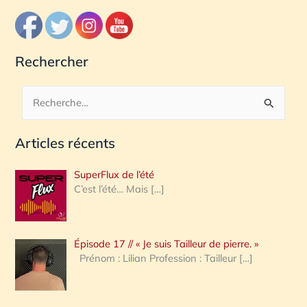
Rechercher
R
e
Articles récents
c
h
SuperFlux de l’été
e
C’est l’été… Mais
[…]
r
c
Épisode 17 // « Je suis Tailleur de pierre. »
h
Prénom : Lilian Profession : Tailleur
[…]
e
r