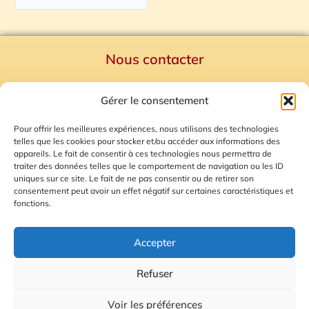
Nous contacter
Politique de confidentialité
Gérer le consentement
Mentions Légales
Plan du site
Pour offrir les meilleures expériences, nous utilisons des technologies
telles que les cookies pour stocker et/ou accéder aux informations des
Gestion des Cookies
appareils. Le fait de consentir à ces technologies nous permettra de
traiter des données telles que le comportement de navigation ou les ID
uniques sur ce site. Le fait de ne pas consentir ou de retirer son
consentement peut avoir un effet négatif sur certaines caractéristiques et
fonctions.
Accepter
Refuser
© 2026 Radio Calade
Voir les préférences