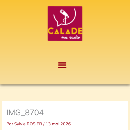
Aller
A
au
r
contenu
c
h
i
v
e
s
IMG_8704
Par
Sylvie ROSIER
/
13 mai 2026