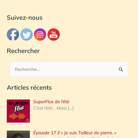
Suivez-nous
Rechercher
R
e
Articles récents
c
h
SuperFlux de l’été
e
C’est l’été… Mais
[…]
r
c
Épisode 17 // « Je suis Tailleur de pierre. »
h