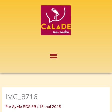
Aller
A
au
r
contenu
c
h
i
v
e
s
IMG_8716
Par
Sylvie ROSIER
/
13 mai 2026