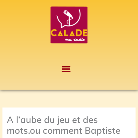
Aller
A
au
r
contenu
c
h
i
v
e
s
A l’aube du jeu et des
mots,ou comment Baptiste