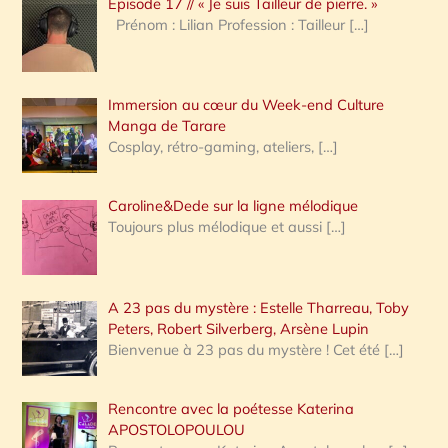
Épisode 17 // « Je suis Tailleur de pierre. »
h
Prénom : Lilian Profession : Tailleur
[…]
e
r
Immersion au cœur du Week-end Culture
:
Manga de Tarare
Cosplay, rétro-gaming, ateliers,
[…]
Caroline&Dede sur la ligne mélodique
Toujours plus mélodique et aussi
[…]
A 23 pas du mystère : Estelle Tharreau, Toby
Peters, Robert Silverberg, Arsène Lupin
Bienvenue à 23 pas du mystère ! Cet été
[…]
Rencontre avec la poétesse Katerina
APOSTOLOPOULOU