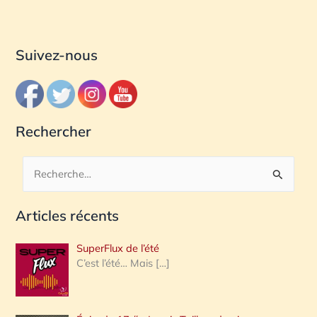
Suivez-nous
Rechercher
R
e
Articles récents
c
h
SuperFlux de l’été
e
C’est l’été… Mais
[…]
r
c