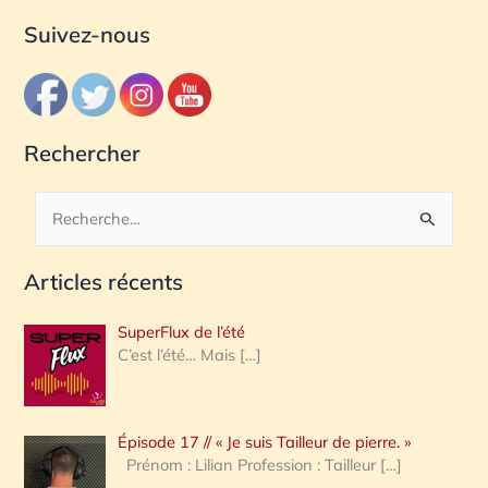
Suivez-nous
Rechercher
R
e
Articles récents
c
h
SuperFlux de l’été
e
C’est l’été… Mais
[…]
r
c
Épisode 17 // « Je suis Tailleur de pierre. »
h
Prénom : Lilian Profession : Tailleur
[…]
e