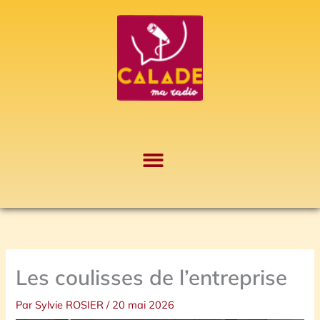
Aller
A
au
r
contenu
c
h
i
v
e
s
Les coulisses de l’entreprise
Par
Sylvie ROSIER
/
20 mai 2026