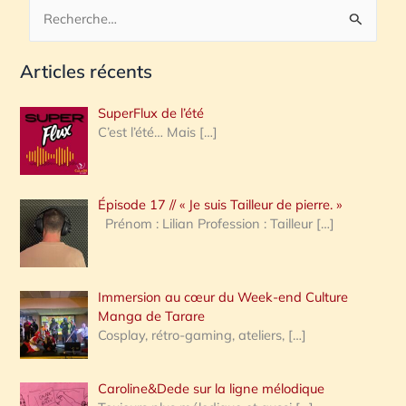
R
e
Articles récents
c
h
SuperFlux de l’été
e
C’est l’été… Mais
[…]
r
c
Épisode 17 // « Je suis Tailleur de pierre. »
h
Prénom : Lilian Profession : Tailleur
[…]
e
r
Immersion au cœur du Week-end Culture
:
Manga de Tarare
Cosplay, rétro-gaming, ateliers,
[…]
Caroline&Dede sur la ligne mélodique