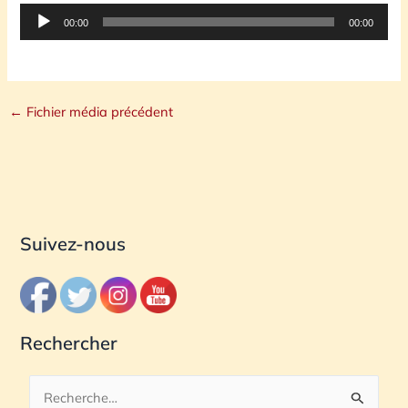
Lecteur
00:00
00:00
audio
←
Fichier média précédent
Suivez-nous
Rechercher
R