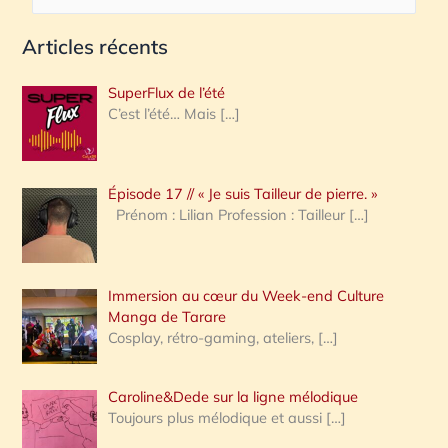
e
Articles récents
c
h
SuperFlux de l’été
e
C’est l’été… Mais
[…]
r
c
Épisode 17 // « Je suis Tailleur de pierre. »
h
Prénom : Lilian Profession : Tailleur
[…]
e
r
Immersion au cœur du Week-end Culture
:
Manga de Tarare
Cosplay, rétro-gaming, ateliers,
[…]
Caroline&Dede sur la ligne mélodique
Toujours plus mélodique et aussi
[…]