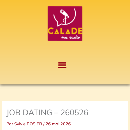
Aller
A
au
r
contenu
c
h
i
v
e
s
JOB DATING – 260526
Par
Sylvie ROSIER
/
26 mai 2026