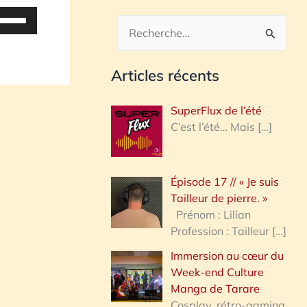
tilisez
es
R
lèches
e
aut/bas
Articles récents
c
our
h
ugmenter
SuperFlux de l’été
u
e
C’est l’été… Mais
[…]
iminuer
r
c
olume.
Épisode 17 // « Je suis
h
Tailleur de pierre. »
e
Prénom : Lilian
Profession : Tailleur
[…]
r
Immersion au cœur du
Week-end Culture
:
Manga de Tarare
Cosplay, rétro-gaming,