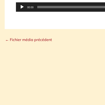
Lecteur
00:00
audio
←
Fichier média précédent