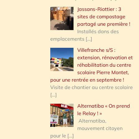
Jassans-Riottier : 3
sites de compostage
partagé une première !
Installés dans des
emplacements
[…]
Villefranche s/S :
extension, rénovation et
réhabilitation du centre
scolaire Pierre Montet,
pour une rentrée en septembre !
Visite de chantier au centre scolaire
[…]
Alternatiba « On prend
le Relay ! »
Alternatiba,
mouvement citoyen
pour le
[…]