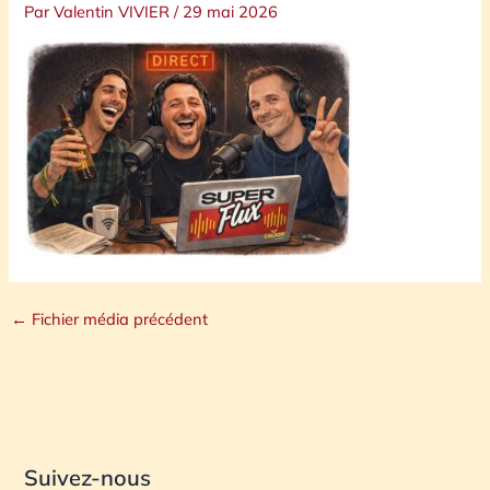
Par
Valentin VIVIER
/
29 mai 2026
←
Fichier média précédent
Suivez-nous