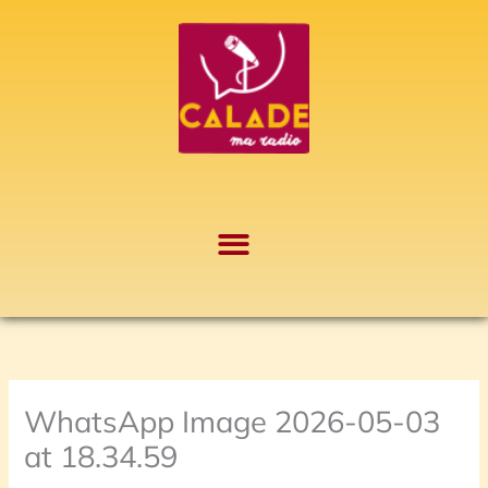
Aller
A
au
r
contenu
c
h
i
v
e
s
WhatsApp Image 2026-05-03
at 18.34.59