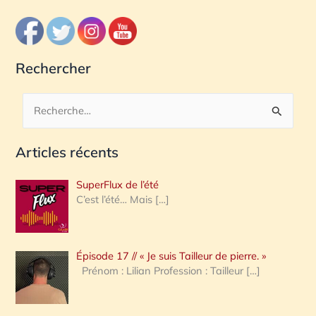
Rechercher
R
e
Articles récents
c
h
SuperFlux de l’été
e
C’est l’été… Mais
[…]
r
c
Épisode 17 // « Je suis Tailleur de pierre. »
h
Prénom : Lilian Profession : Tailleur
[…]
e
r