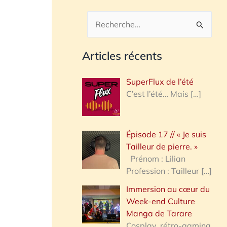
R
e
Articles récents
c
h
SuperFlux de l’été
e
C’est l’été… Mais
[…]
r
c
Épisode 17 // « Je suis
h
Tailleur de pierre. »
e
Prénom : Lilian
Profession : Tailleur
[…]
r
Immersion au cœur du
Week-end Culture
:
Manga de Tarare
Cosplay, rétro-gaming,