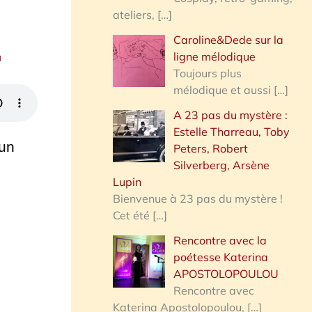
ateliers,
[…]
Caroline&Dede sur la
ligne mélodique
a
Toujours plus
mélodique et aussi
[…]
A 23 pas du mystère :
Estelle Tharreau, Toby
’un
Peters, Robert
Silverberg, Arsène
Lupin
Bienvenue à 23 pas du mystère !
Cet été
[…]
Rencontre avec la
poétesse Katerina
APOSTOLOPOULOU
Rencontre avec
Katerina Apostolopoulou,
[…]