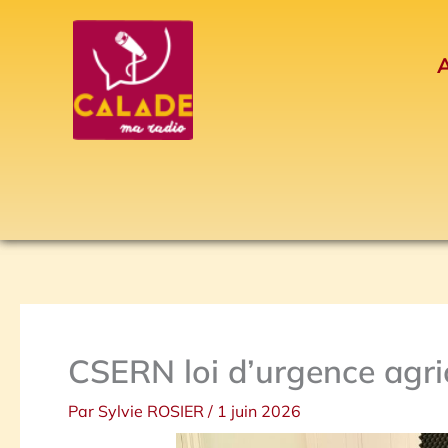
Aller
au
A
contenu
CSERN loi d’urgence agri
Par
Sylvie ROSIER
/
1 juin 2026