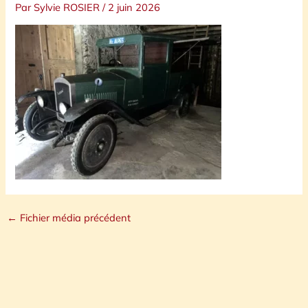
Par
Sylvie ROSIER
/
2 juin 2026
←
Fichier média précédent