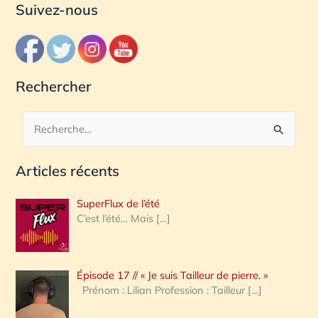
Suivez-nous
Rechercher
R
e
Articles récents
c
h
SuperFlux de l’été
e
C’est l’été… Mais
[…]
r
c
Épisode 17 // « Je suis Tailleur de pierre. »
h
Prénom : Lilian Profession : Tailleur
[…]
e
r