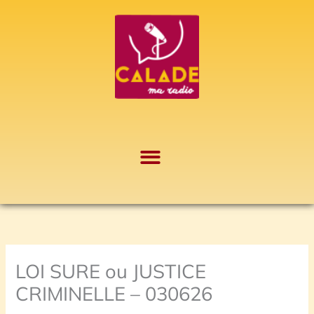
Aller
A
au
r
contenu
c
h
i
v
e
s
LOI SURE ou JUSTICE
CRIMINELLE – 030626