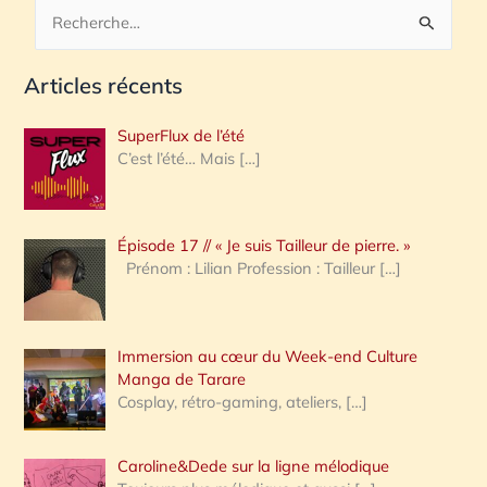
R
e
Articles récents
c
h
SuperFlux de l’été
e
C’est l’été… Mais
[…]
r
c
Épisode 17 // « Je suis Tailleur de pierre. »
h
Prénom : Lilian Profession : Tailleur
[…]
e
r
Immersion au cœur du Week-end Culture
:
Manga de Tarare
Cosplay, rétro-gaming, ateliers,
[…]
Caroline&Dede sur la ligne mélodique