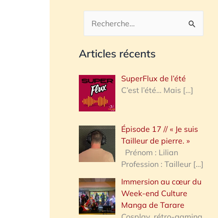
R
e
Articles récents
c
h
SuperFlux de l’été
e
C’est l’été… Mais
[…]
r
c
Épisode 17 // « Je suis
h
Tailleur de pierre. »
e
Prénom : Lilian
Profession : Tailleur
[…]
r
Immersion au cœur du
Week-end Culture
:
Manga de Tarare
Cosplay, rétro-gaming,