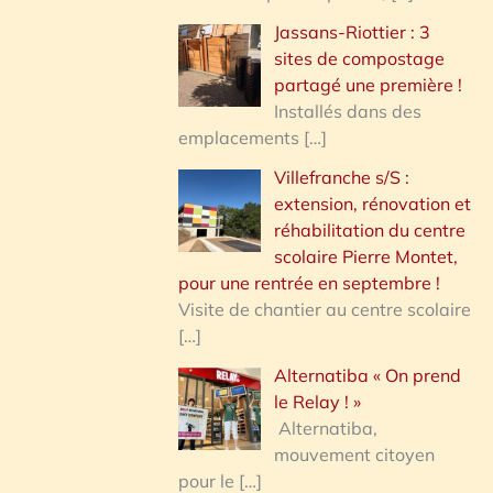
Jassans-Riottier : 3
sites de compostage
partagé une première !
Installés dans des
emplacements
[…]
Villefranche s/S :
extension, rénovation et
réhabilitation du centre
scolaire Pierre Montet,
pour une rentrée en septembre !
Visite de chantier au centre scolaire
[…]
Alternatiba « On prend
le Relay ! »
Alternatiba,
mouvement citoyen
pour le
[…]