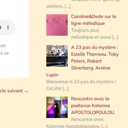
ateliers,
[…]
Caroline&Dede sur la
ligne mélodique
Toujours plus
mélodique et aussi
[…]
son
A 23 pas du mystère :
oi se
Estelle Tharreau, Toby
Peters, Robert
Silverberg, Arsène
Lupin
Bienvenue à 23 pas du mystère !
Cet été
[…]
icle suivant
→
Rencontre avec la
poétesse Katerina
APOSTOLOPOULOU
Rencontre avec
Katerina Apostolopoulou,
[…]