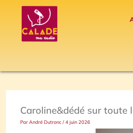
Aller
au
A
contenu
Caroline&dédé sur toute l
Par
André Dutronc
/
4 juin 2026