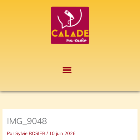
Aller
A
au
r
contenu
c
h
i
v
e
s
IMG_9048
Par
Sylvie ROSIER
/
10 juin 2026