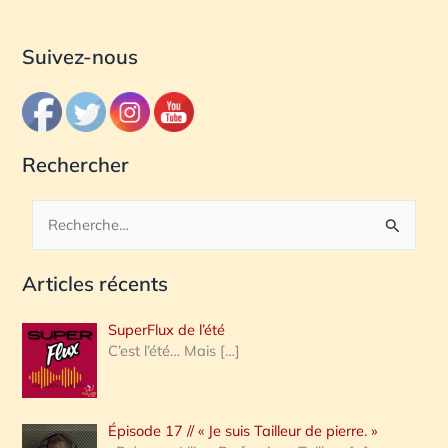
Suivez-nous
Rechercher
R
e
Articles récents
c
h
SuperFlux de l’été
e
C’est l’été… Mais
[…]
r
c
Épisode 17 // « Je suis Tailleur de pierre. »
h