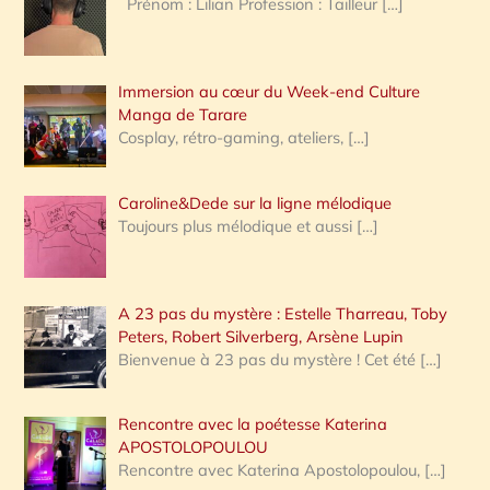
Prénom : Lilian Profession : Tailleur
[…]
e
r
Immersion au cœur du Week-end Culture
:
Manga de Tarare
Cosplay, rétro-gaming, ateliers,
[…]
Caroline&Dede sur la ligne mélodique
Toujours plus mélodique et aussi
[…]
A 23 pas du mystère : Estelle Tharreau, Toby
Peters, Robert Silverberg, Arsène Lupin
Bienvenue à 23 pas du mystère ! Cet été
[…]
Rencontre avec la poétesse Katerina
APOSTOLOPOULOU
Rencontre avec Katerina Apostolopoulou,
[…]