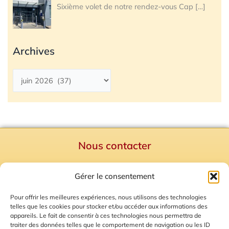
Sixième volet de notre rendez-vous Cap
[…]
Archives
Nous contacter
Politique de confidentialité
Gérer le consentement
Mentions Légales
Plan du site
Pour offrir les meilleures expériences, nous utilisons des technologies
telles que les cookies pour stocker et/ou accéder aux informations des
Gestion des Cookies
appareils. Le fait de consentir à ces technologies nous permettra de
traiter des données telles que le comportement de navigation ou les ID