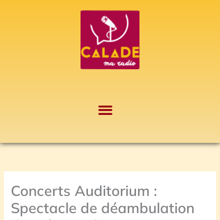
Aller
A
au
r
contenu
c
h
i
v
e
s
Concerts Auditorium :
Spectacle de déambulation