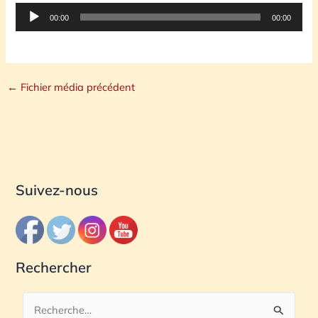
Lecteur
00:00
00:00
audio
←
Fichier média précédent
Suivez-nous
Rechercher
R