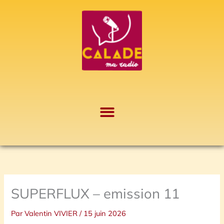
Aller
A
au
r
contenu
c
h
i
v
e
s
SUPERFLUX – emission 11
Par
Valentin VIVIER
/
15 juin 2026