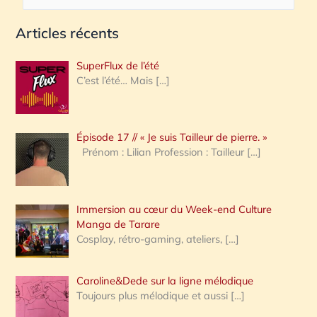
e
Articles récents
c
h
SuperFlux de l’été
e
C’est l’été… Mais
[…]
r
c
Épisode 17 // « Je suis Tailleur de pierre. »
h
Prénom : Lilian Profession : Tailleur
[…]
e
r
Immersion au cœur du Week-end Culture
:
Manga de Tarare
Cosplay, rétro-gaming, ateliers,
[…]
Caroline&Dede sur la ligne mélodique
Toujours plus mélodique et aussi
[…]