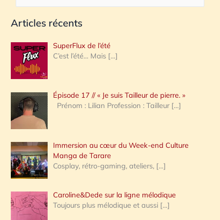
e
Articles récents
c
h
SuperFlux de l’été
e
C’est l’été… Mais
[…]
r
c
Épisode 17 // « Je suis Tailleur de pierre. »
h
Prénom : Lilian Profession : Tailleur
[…]
e
r
Immersion au cœur du Week-end Culture
:
Manga de Tarare
Cosplay, rétro-gaming, ateliers,
[…]
Caroline&Dede sur la ligne mélodique
Toujours plus mélodique et aussi
[…]