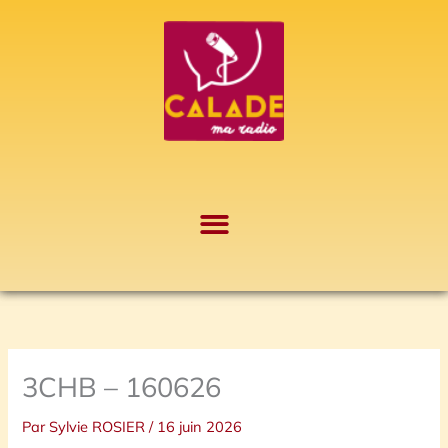
Aller
A
au
r
contenu
c
h
i
v
e
s
3CHB – 160626
Par
Sylvie ROSIER
/
16 juin 2026