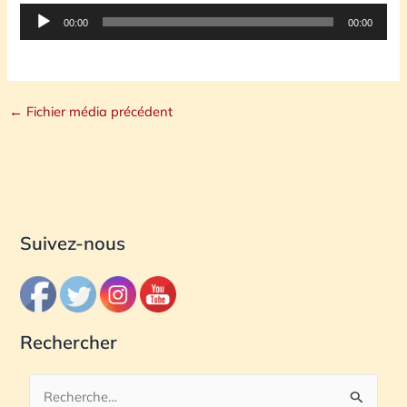
Lecteur
00:00
00:00
audio
←
Fichier média précédent
Suivez-nous
Rechercher
R