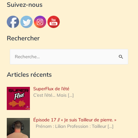
Suivez-nous
Rechercher
R
e
Articles récents
c
h
SuperFlux de l’été
e
C’est l’été… Mais
[…]
r
c
Épisode 17 // « Je suis Tailleur de pierre. »
h
Prénom : Lilian Profession : Tailleur
[…]
e