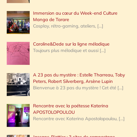
r
Immersion au cœur du Week-end Culture
:
Manga de Tarare
Cosplay, rétro-gaming, ateliers,
[…]
Caroline&Dede sur la ligne mélodique
Toujours plus mélodique et aussi
[…]
A 23 pas du mystère : Estelle Tharreau, Toby
Peters, Robert Silverberg, Arsène Lupin
Bienvenue à 23 pas du mystère ! Cet été
[…]
Rencontre avec la poétesse Katerina
APOSTOLOPOULOU
Rencontre avec Katerina Apostolopoulou,
[…]
Jassans-Riottier : 3 sites de compostage