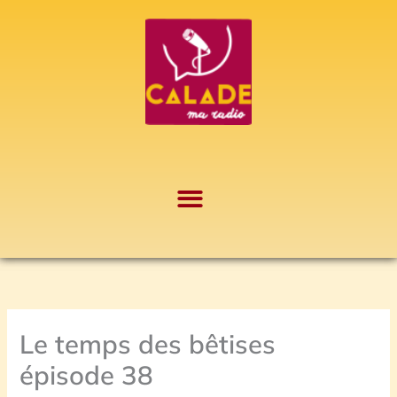
Aller
A
au
r
contenu
c
h
i
v
e
s
Le temps des bêtises
épisode 38