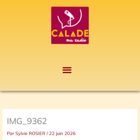
Aller
A
au
r
contenu
c
h
i
v
e
s
IMG_9362
Par
Sylvie ROSIER
/
22 juin 2026