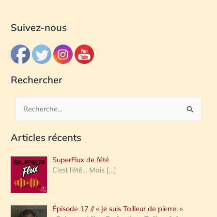
Suivez-nous
Rechercher
R
e
Articles récents
c
h
SuperFlux de l’été
e
C’est l’été… Mais
[…]
r
c
Épisode 17 // « Je suis Tailleur de pierre. »
h