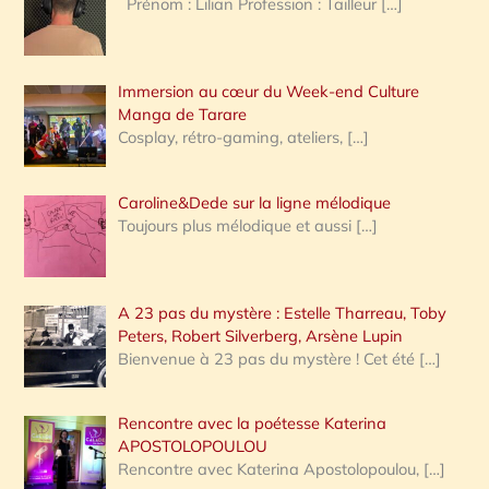
Prénom : Lilian Profession : Tailleur
[…]
e
r
Immersion au cœur du Week-end Culture
:
Manga de Tarare
Cosplay, rétro-gaming, ateliers,
[…]
Caroline&Dede sur la ligne mélodique
Toujours plus mélodique et aussi
[…]
A 23 pas du mystère : Estelle Tharreau, Toby
Peters, Robert Silverberg, Arsène Lupin
Bienvenue à 23 pas du mystère ! Cet été
[…]
Rencontre avec la poétesse Katerina
APOSTOLOPOULOU
Rencontre avec Katerina Apostolopoulou,
[…]