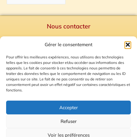
Nous contacter
Politique de confidentialité
Gérer le consentement
Mentions Légales
Plan du site
Pour offrir les meilleures expériences, nous utilisons des technologies
telles que les cookies pour stocker et/ou accéder aux informations des
Gestion des Cookies
appareils. Le fait de consentir à ces technologies nous permettra de
traiter des données telles que le comportement de navigation ou les ID
uniques sur ce site. Le fait de ne pas consentir ou de retirer son
consentement peut avoir un effet négatif sur certaines caractéristiques et
fonctions.
Accepter
Refuser
© 2026 Radio Calade
Voir les préférences