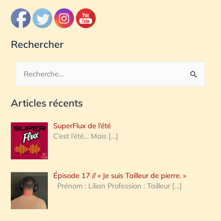
Rechercher
R
e
Articles récents
c
h
SuperFlux de l’été
e
C’est l’été… Mais
[…]
r
c
Épisode 17 // « Je suis Tailleur de pierre. »
h
Prénom : Lilian Profession : Tailleur
[…]
e
r