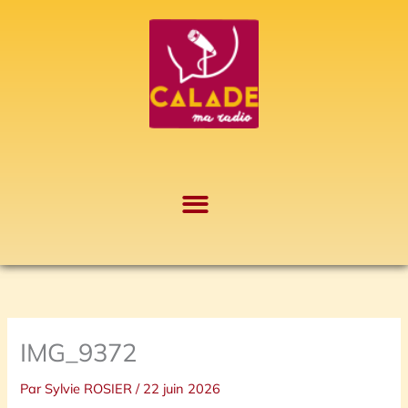
Aller
A
au
r
contenu
c
h
i
v
e
s
IMG_9372
Par
Sylvie ROSIER
/
22 juin 2026