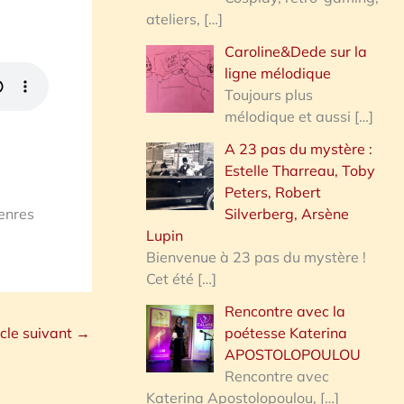
ateliers,
[…]
Caroline&Dede sur la
ligne mélodique
Toujours plus
mélodique et aussi
[…]
A 23 pas du mystère :
Estelle Tharreau, Toby
Peters, Robert
genres
Silverberg, Arsène
Lupin
Bienvenue à 23 pas du mystère !
Cet été
[…]
Rencontre avec la
icle suivant
→
poétesse Katerina
APOSTOLOPOULOU
Rencontre avec
Katerina Apostolopoulou,
[…]