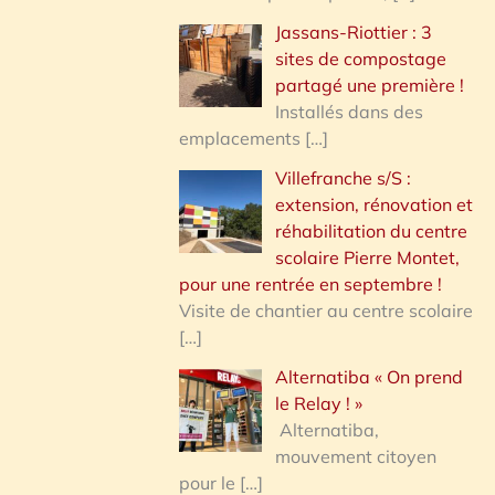
Jassans-Riottier : 3
sites de compostage
partagé une première !
Installés dans des
emplacements
[…]
Villefranche s/S :
extension, rénovation et
réhabilitation du centre
scolaire Pierre Montet,
pour une rentrée en septembre !
Visite de chantier au centre scolaire
[…]
Alternatiba « On prend
le Relay ! »
Alternatiba,
mouvement citoyen
pour le
[…]