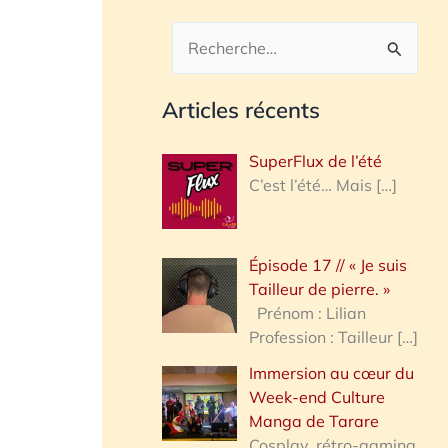
R
e
Articles récents
c
h
SuperFlux de l’été
e
C’est l’été… Mais
[…]
r
c
Épisode 17 // « Je suis
h
Tailleur de pierre. »
e
Prénom : Lilian
Profession : Tailleur
[…]
r
Immersion au cœur du
Week-end Culture
:
Manga de Tarare
Cosplay, rétro-gaming,