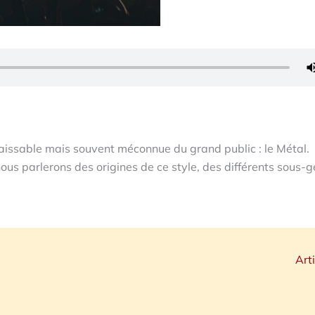
aissable mais souvent méconnue du grand public : le Métal.
ous parlerons des origines de ce style, des différents sous-
Art