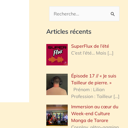
R
e
Articles récents
c
h
SuperFlux de l’été
e
C’est l’été… Mais
[…]
r
c
Épisode 17 // « Je suis
h
Tailleur de pierre. »
e
Prénom : Lilian
Profession : Tailleur
[…]
r
Immersion au cœur du
Week-end Culture
:
Manga de Tarare
Cosplay, rétro-gaming,