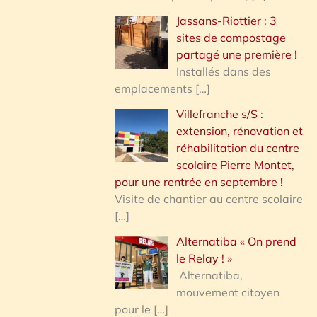
Jassans-Riottier : 3
sites de compostage
partagé une première !
Installés dans des
emplacements
[…]
Villefranche s/S :
extension, rénovation et
réhabilitation du centre
scolaire Pierre Montet,
pour une rentrée en septembre !
Visite de chantier au centre scolaire
[…]
Alternatiba « On prend
le Relay ! »
Alternatiba,
mouvement citoyen
pour le
[…]