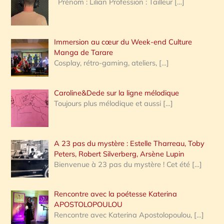
Prénom : Lilian Profession : Tailleur
[…]
e
r
Immersion au cœur du Week-end Culture
:
Manga de Tarare
Cosplay, rétro-gaming, ateliers,
[…]
Caroline&Dede sur la ligne mélodique
Toujours plus mélodique et aussi
[…]
A 23 pas du mystère : Estelle Tharreau, Toby
Peters, Robert Silverberg, Arsène Lupin
Bienvenue à 23 pas du mystère ! Cet été
[…]
Rencontre avec la poétesse Katerina
APOSTOLOPOULOU
Rencontre avec Katerina Apostolopoulou,
[…]