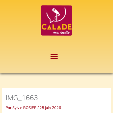
Aller
A
au
r
contenu
c
h
i
v
e
s
IMG_1663
Par
Sylvie ROSIER
/
25 juin 2026