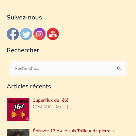
Suivez-nous
Rechercher
R
e
Articles récents
c
h
SuperFlux de l’été
e
C’est l’été… Mais
[…]
r
c
Épisode 17 // « Je suis Tailleur de pierre. »
h