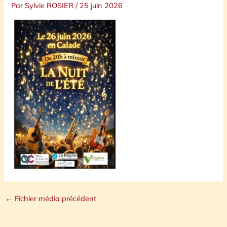
Par
Sylvie ROSIER
/
25 juin 2026
←
Fichier média précédent