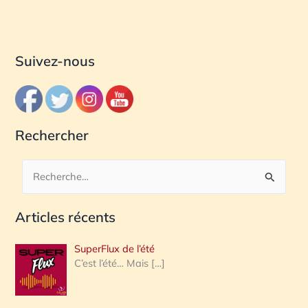
Suivez-nous
Rechercher
R
e
Articles récents
c
h
SuperFlux de l’été
e
C’est l’été… Mais
[…]
r
c