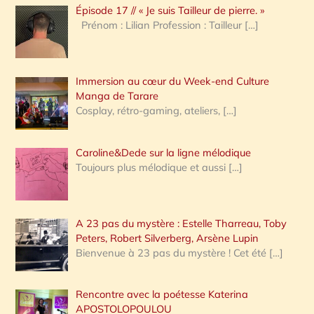
Épisode 17 // « Je suis Tailleur de pierre. »
h
Prénom : Lilian Profession : Tailleur
[…]
e
r
Immersion au cœur du Week-end Culture
:
Manga de Tarare
Cosplay, rétro-gaming, ateliers,
[…]
Caroline&Dede sur la ligne mélodique
Toujours plus mélodique et aussi
[…]
A 23 pas du mystère : Estelle Tharreau, Toby
Peters, Robert Silverberg, Arsène Lupin
Bienvenue à 23 pas du mystère ! Cet été
[…]
Rencontre avec la poétesse Katerina
APOSTOLOPOULOU