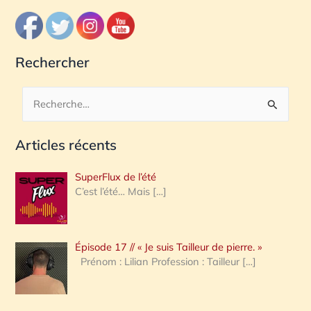
Rechercher
R
e
Articles récents
c
h
SuperFlux de l’été
e
C’est l’été… Mais
[…]
r
c
Épisode 17 // « Je suis Tailleur de pierre. »
h
Prénom : Lilian Profession : Tailleur
[…]
e
r