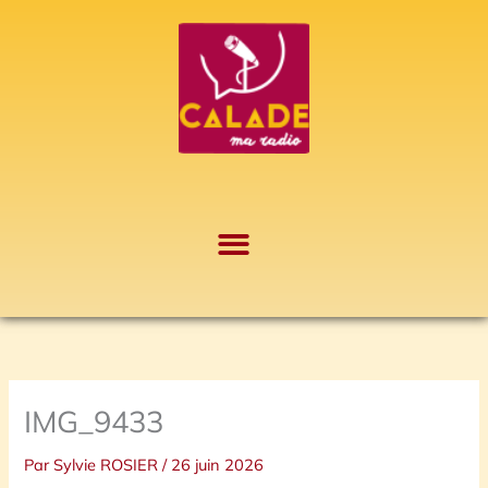
Aller
A
au
r
contenu
c
h
i
v
e
s
IMG_9433
Par
Sylvie ROSIER
/
26 juin 2026