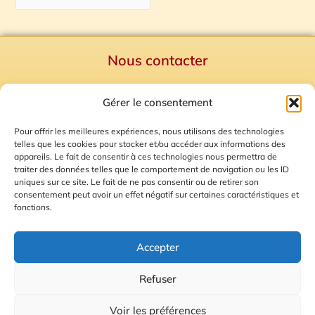
Nous contacter
Politique de confidentialité
Gérer le consentement
Mentions Légales
Plan du site
Pour offrir les meilleures expériences, nous utilisons des technologies
telles que les cookies pour stocker et/ou accéder aux informations des
Gestion des Cookies
appareils. Le fait de consentir à ces technologies nous permettra de
traiter des données telles que le comportement de navigation ou les ID
uniques sur ce site. Le fait de ne pas consentir ou de retirer son
consentement peut avoir un effet négatif sur certaines caractéristiques et
fonctions.
Accepter
Refuser
© 2026 Radio Calade
Voir les préférences