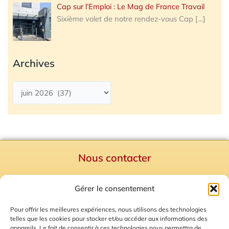
Cap sur l’Emploi : Le Mag de France Travail
Sixième volet de notre rendez-vous Cap
[…]
Archives
Nous contacter
Politique de confidentialité
Gérer le consentement
Mentions Légales
Plan du site
Pour offrir les meilleures expériences, nous utilisons des technologies
telles que les cookies pour stocker et/ou accéder aux informations des
Gestion des Cookies
appareils. Le fait de consentir à ces technologies nous permettra de